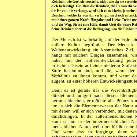
Reinheit, wie Gott sie versteht, nicht wie du sie versteh
dich befriedigt. Gib Ihm die Reinheit, die Er von dir ve
die Er von dir verlangt, wird sich entwickeln, je mehr 
Reinheit, welche Er von dir verlangt, wird sich entwi
mit deiner ganzen Kraft, Hingabe und Liebe. Deine mens
und ein Weg. Sie ist eine Hilfe, damit Gott dir Seine R
Seine Reinheit aber ist die Bedingung, um die Einheit 
Der Mensch ist wahrhaftig auf der Erde ni
äußere Kultur begründet. Der Mensch 
Weltenentwickelung ein kosmisches Ziel,
hängt mit solchen Dingen zusammen, wie
habe: mit der Höherentwickelung jene
irdischen Dasein auf einer niederen Stufe s
Stufe bestimmt sind, und die, wenn der
Verhältnis zu ihnen kommt, und wenn das
zugeht, zu einer höheren Entwickelungsstu
Denn es ist gerade das die Wesenhaftigk
dürstet und hungert nach diesen Element
herumschleichen, er möchte alle Pflanzen 
um in sich die Elementarwesen der Natur
mit denen will er sich verbinden, mit denen
durchdringen. In der außermenschlichen N
kann es nur in der innermenschlichen Na
menschlichen Natur, weil dort für ihn eine 
Und wenn das so fortginge, dann wär
anheimgegeben, dann würde unbedingt der D