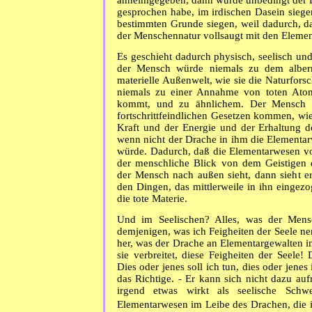
gesprochen habe, im irdischen Dasein sieg
bestimmten Grunde siegen, weil dadurch, d
der Menschennatur vollsaugt mit den Elemen
Es geschieht dadurch physisch, seelisch und 
der Mensch würde niemals zu dem alber
materielle Außenwelt, wie sie die Naturfor
niemals zu einer Annahme von toten Ato
kommt, und zu ähnlichem. Der Mensch 
fortschrittfeindlichen Gesetzen kommen, wi
Kraft und der Energie und der Erhaltung d
wenn nicht der Drache in ihm die Elementa
würde. Dadurch, daß die Elementarwesen vo
der menschliche Blick von dem Geistigen
der Mensch nach außen sieht, dann sieht er
den Dingen, das mittlerweile in ihn eingezog
die tote Materie.
Und im Seelischen? Alles, was der Mens
demjenigen, was ich Feigheiten der Seele n
her, was der Drache an Elementargewalten i
sie verbreitet, diese Feigheiten der Seele
Dies oder jenes soll ich tun, dies oder jenes
das Richtige. ‑ Er kann sich nicht dazu aufr
irgend etwas wirkt als seelische Sch
Elementarwesen im Leibe des Drachen, die 